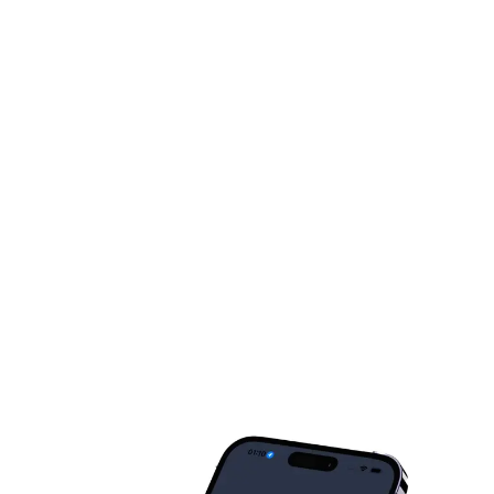
Ogólne tłumaczenie dosłowne
Brak wyjaśnień dań lub składników
Brak informacji dietetycznych
Problemy z ręcznie pisanymi menu
Dostępny tryb offline
Wyniki w 1-5 sekund