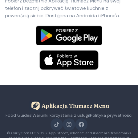
Pobierz bezpłatnie Aplikację Tłumacz Menu na swój
telefon i zacznij odkrywać światowe kuchnie z
pewnością siebie. Dostępna na Androida i iPhone'a.
Aplikacja Tłumacz Menu
Food Guides
|
Warunki korzystania z usługi
|
Polityka prywatności
© CurlyCorn LLC
2026
. App Store®, iPhone®, and iPad® are trademarks
of Apple Inc. Google Play and the Google Play logo are trademarks of