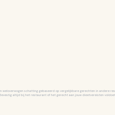
ellen
Vind specifieke ingredië
 kunt verwachten
Vind gemakkelijk waar je 
en onder elk gerecht
Druk lang om gerechten 
sjer, pescotarisch,
Houd potentiële keuzes b
een weloverwogen schatting gebaseerd op vergelijkbare gerechten in andere res
Bevestig altijd bij het restaurant of het gerecht aan jouw dieetvereisten voldoet