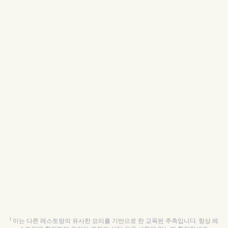
각 요리 아래에 식단 제한 추정치를 아이콘으로 확
인
채식주의자, 비건, 할랄, 코셔, 페스케테리안, 글루텐
1
프리, 유당 프리 식단 지원
관심 있는 요리를 길게 눌러 하이라이트
잠재적 선택을 추적하여 더 체계적인 식사 경험을
즐기세요.
1
이는 다른 레스토랑의 유사한 요리를 기반으로 한 교육된 추측입니다. 항상 레