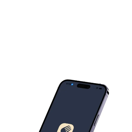
Problèmes avec les menus manuscrits
Mode hors ligne disponible
Résultats en 1-5 secondes