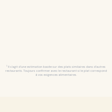
Appuyez longuement pour surligner les plats qui
vous intéressent
Gardez une trace des choix potentiels pour une
expérience culinaire plus organisée.
1
Il s'agit d'une estimation basée sur des plats similaires dans d'autres
restaurants. Toujours confirmer avec le restaurant si le plat correspond
à vos exigences alimentaires.