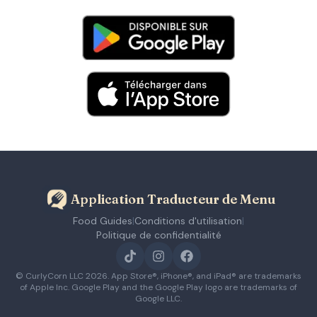
Application Traducteur de Menu
Food Guides
|
Conditions d'utilisation
|
Politique de confidentialité
© CurlyCorn LLC
2026
. App Store®, iPhone®, and iPad® are trademarks
of Apple Inc. Google Play and the Google Play logo are trademarks of
Google LLC.